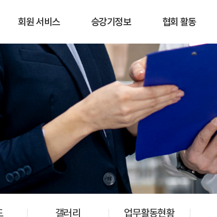
회원 서비스
승강기정보
협회 활동
도
갤러리
업무활동현황