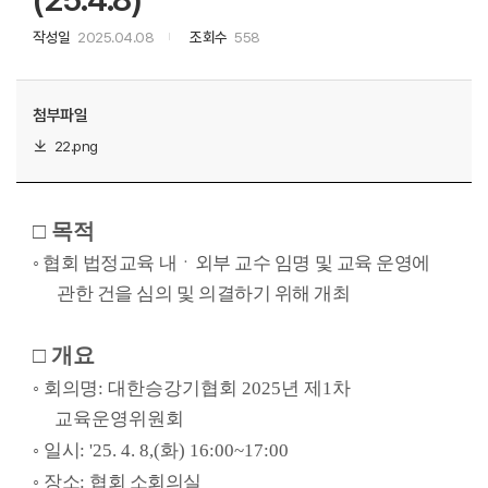
작성일
2025.04.08
조회수
558
첨부파일
22.png
□
목적
◦
협회 법정교육 내ㆍ외부 교수 임명 및 교육 운영에
관한 건을 심의 및 의결하기 위해 개최
□
개요
◦
회의명
: 대한승강기협회 2025년 제1차
교육운영위원회
◦
일시
: '25. 4. 8,(
화
) 16:00~17:00
◦
장소
:
협회 소회의실