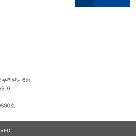
2 우리빌딩 6층
9819
0890호
VED.