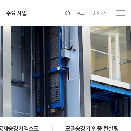
주요 사업
로그인
회원가입
국제승강기엑스포
모델승강기 인증 컨설팅