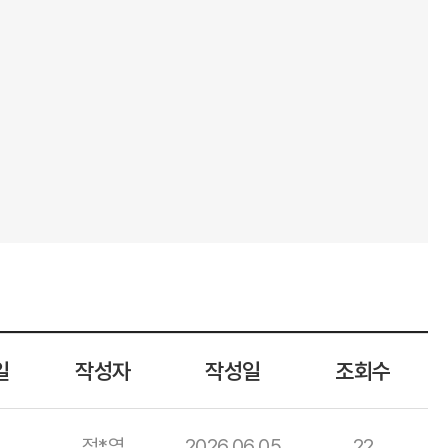
일
작성자
작성일
조회수
정*영
2026.06.05
22