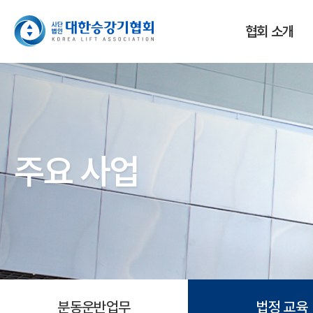
협회 소개
주요 사업
분동운반업무
법정 교육